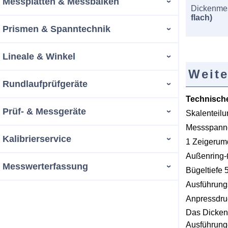
Messplatten & Messbalken
Dickenmes
flach)
Prismen & Spanntechnik
Lineale & Winkel
Weite
Rundlaufprüfgeräte
Technisch
Prüf- & Messgeräte
Skalenteil
Messspann
Kalibrierservice
1 Zeigeru
Außenring
Messwerterfassung
Bügeltiefe
Ausführung
Anpressdru
Das Dicken
Ausführunge