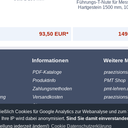
Führungs-T-Nute für Mess
Hartgestein 1500 mm, 
93,50 EUR*
149
Informationen
Weitere 
PDF-Kataloge
praezisions
Produktinfo
PMT Shop
Zahlungsmethoden
pmt-lehren.
ung
Versandkosten
praezisions
Sitemap
ießlich Cookies für Google Analytics zur Webanalyse und zum 
*Alle Preise verstehen sich zzgl. Mehrwertsteuer
 Ihre IP wird dabei anonymisiert.
Sind Sie damit einverstande
**Lieferzeiten vorbehaltlich Zwischenverkauf
ellung jederzeit ändern!)
Cookie Datenschutzerklärung