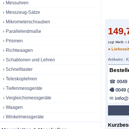
Messuhren
Messzeug-Sätze
Mikrometerschrauben
149,
Parallelendmaße
Prismen
zzgl. MwSt. = 
● Lieferzei
Richtwaagen
Artikelnr.:
K
Schablonen und Lehren
Schnelltaster
Bestell
Teleskoplehren
☎
0049 
Tiefenmessgeräte
🖷 0049 
Vergleichsmessgeräte
✉
info@
Waagen
Winkelmessgeräte
Kurzbes