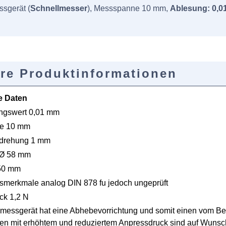
sgerät (
Schnellmesser
), Messspanne 10 mm,
Ablesung: 0,
re Produktinformationen
e Daten
ungswert 0,01 mm
e 10 mm
mdrehung 1 mm
-Ø 58 mm
 50 mm
smerkmale analog DIN 878 fu jedoch ungeprüft
ck 1,2 N
messgerät hat eine Abhebevorrichtung und somit einen vom Be
n mit erhöhtem und reduziertem Anpressdruck sind auf Wunsch 