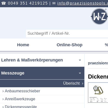
☎ 0049 351 4219125 |
✉
info@praezisionstools.
Home
Online-Shop
%
Lehren & Maßverkörperungen
praezisio
Messzeuge
Dicken
Überischt
Anbaumessschieber
Anreißwerkzeuge
Dickenmessgeräte