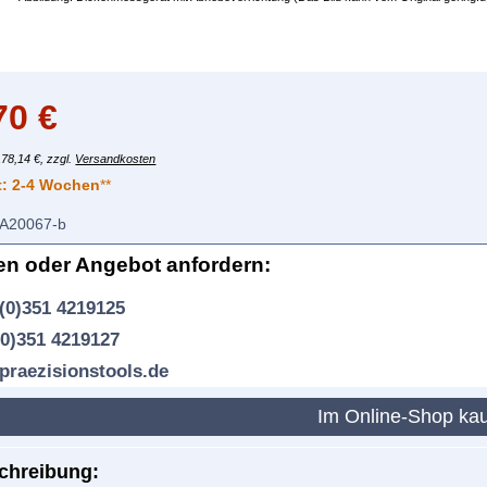
70
€
178,14 €, zzgl.
Versandkosten
t:
2-4 Wochen
**
A20067-b
en oder Angebot anfordern:
(0)351 4219125
(0)351 4219127
praezisionstools.de
Im Online-Shop ka
chreibung: