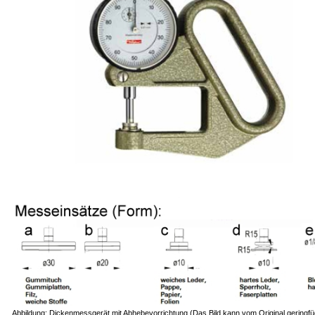
Abbildung: Dickenmessgerät mit Abhebevorrichtung (Das Bild kann vom Original geringfü