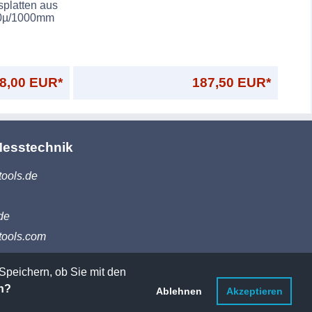
platten aus
10µ/1000mm
8,00 EUR*
187,50 EUR*
Messtechnik
tools.de
de
tools.com
Speichern, ob Sie mit den
n?
Ablehnen
Akzeptieren