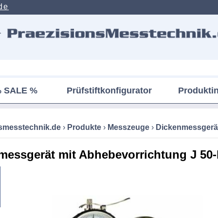
de
 SALE %
Prüfstiftkonfigurator
Produkti
nsmesstechnik.de
›
Produkte
›
Messzeuge
›
Dickenmessgerä
messgerät mit Abhebevorrichtung J 50