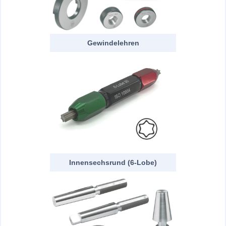
Gewindelehren
Innensechsrund (6-Lobe)