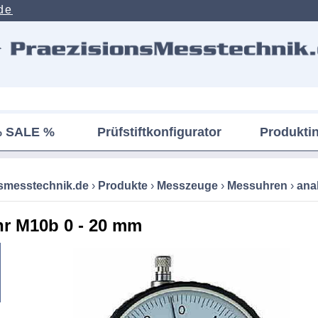
de
 SALE %
Prüfstiftkonfigurator
Produkti
nsmesstechnik.de
›
Produkte
›
Messzeuge
›
Messuhren
›
ana
r M10b 0 - 20 mm