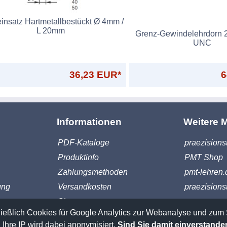
insatz Hartmetallbestückt Ø 4mm /
L 20mm
Grenz-Gewindelehrdorn 
UNC
36,23 EUR*
6
Informationen
Weitere 
PDF-Kataloge
praezisions
Produktinfo
PMT Shop
Zahlungsmethoden
pmt-lehren.
ung
Versandkosten
praezisions
Sitemap
ießlich Cookies für Google Analytics zur Webanalyse und zum 
*Alle Preise verstehen sich zzgl. Mehrwertsteuer
 Ihre IP wird dabei anonymisiert.
Sind Sie damit einverstande