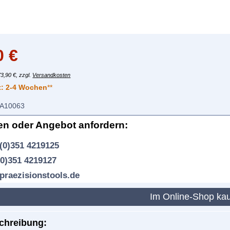
0
€
73,90 €, zzgl.
Versandkosten
t:
2-4 Wochen
**
A10063
en oder Angebot anfordern:
(0)351 4219125
(0)351 4219127
praezisionstools.de
Im Online-Shop ka
chreibung: