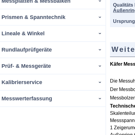
Messplatten & Messbalken
Qualitäts
Außenrin
Prismen & Spanntechnik
Ursprung
Lineale & Winkel
Weite
Rundlaufprüfgeräte
Käfer Mes
Prüf- & Messgeräte
Die Messuhr
Kalibrierservice
Der Messbo
Messbolzen
Messwerterfassung
Technisch
Skalenteil
Messspann
1 Zeigeru
Außenring