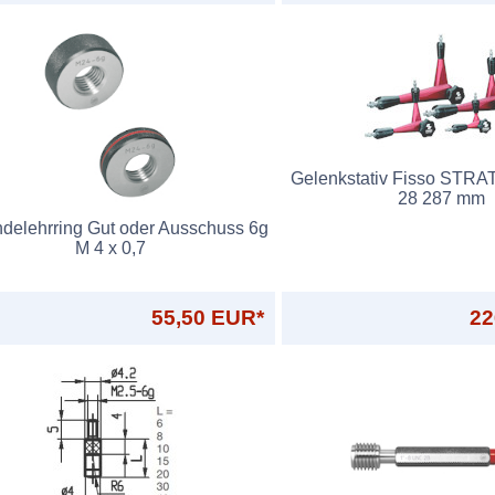
Gelenkstativ Fisso STRA
28 287 mm
delehrring Gut oder Ausschuss 6g
M 4 x 0,7
55,50 EUR*
22