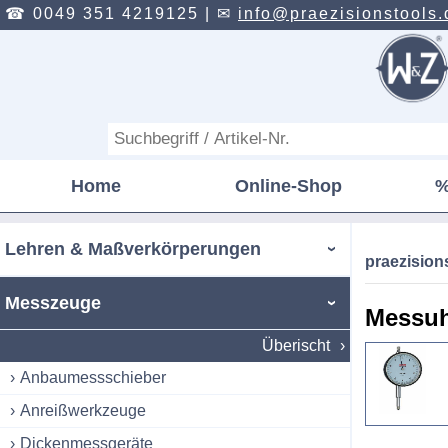
☎ 0049 351 4219125 |
✉
info@praezisionstools.
Home
Online-Shop
%
Lehren & Maßverkörperungen
praezisio
Messzeuge
Messuh
Überischt
Anbaumessschieber
Anreißwerkzeuge
Dickenmessgeräte