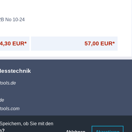
2B No 10-24
4,30 EUR*
57,00 EUR*
Messtechnik
tools.de
de
tools.com
Speichern, ob Sie mit den
n?
Ablehnen
Akzeptieren