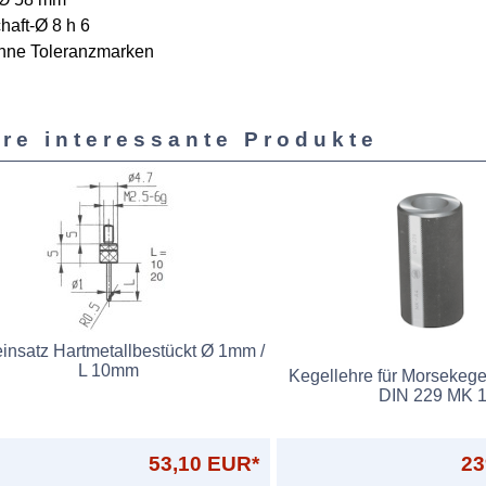
haft-Ø 8 h 6
ohne Toleranzmarken
re interessante Produkte
insatz Hartmetallbestückt Ø 1mm /
L 10mm
Kegellehre für Morsekege
DIN 229 MK 
53,10 EUR*
23