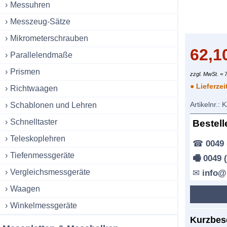
Messuhren
Messzeug-Sätze
Mikrometerschrauben
62,1
Parallelendmaße
Prismen
zzgl. MwSt. = 
● Lieferzei
Richtwaagen
Artikelnr.:
K
Schablonen und Lehren
Schnelltaster
Bestell
Teleskoplehren
☎
0049 
Tiefenmessgeräte
🖷 0049 
Vergleichsmessgeräte
✉
info@
Waagen
Winkelmessgeräte
Kurzbes