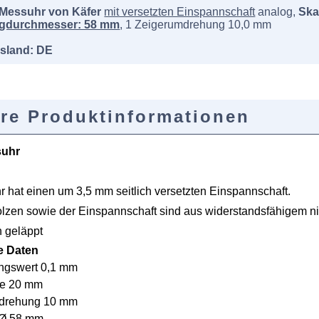
 Messuhr von Käfer
mit versetzten Einspannschaft
analog,
Ska
gdurchmesser: 58 mm
, 1 Zeigerumdrehung 10,0 mm
sland: DE
re Produktinformationen
suhr
 hat einen um 3,5 mm seitlich versetzten Einspannschaft.
lzen sowie der Einspannschaft sind aus widerstandsfähigem ni
 geläppt
e Daten
ungswert 0,1 mm
e 20 mm
mdrehung 10 mm
-Ø 58 mm