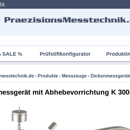
de
 SALE %
Prüfstiftkonfigurator
Produkti
smesstechnik.de
›
Produkte
›
Messzeuge
›
Dickenmessgerät
essgerät mit Abhebevorrichtung K 300