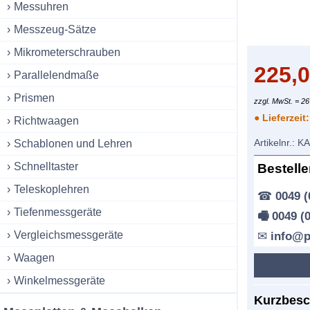
Messuhren
Messzeug-Sätze
Mikrometerschrauben
225,
Parallelendmaße
Prismen
zzgl. MwSt. = 26
● Lieferzeit
Richtwaagen
Artikelnr.:
KA
Schablonen und Lehren
Schnelltaster
Bestell
Teleskoplehren
☎
0049 (
Tiefenmessgeräte
🖷 0049 (
Vergleichsmessgeräte
✉
info@p
Waagen
Winkelmessgeräte
Kurzbesc