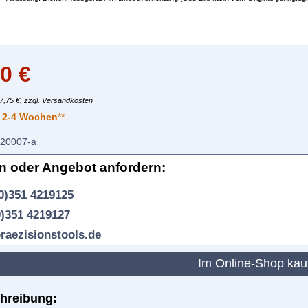
00
€
7,75 €, zzgl.
Versandkosten
:
2-4 Wochen
**
20007-a
en oder Angebot anfordern:
0)351 4219125
0)351 4219127
raezisionstools.de
Im Online-Shop ka
hreibung: