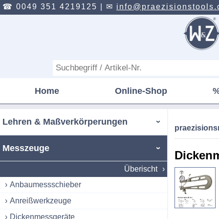
☎ 0049 351 4219125 |
✉
info@praezisionstools.
Home
Online-Shop
%
Lehren & Maßverkörperungen
praezision
Messzeuge
Dickenm
Überischt
Anbaumessschieber
Anreißwerkzeuge
Dickenmessgeräte