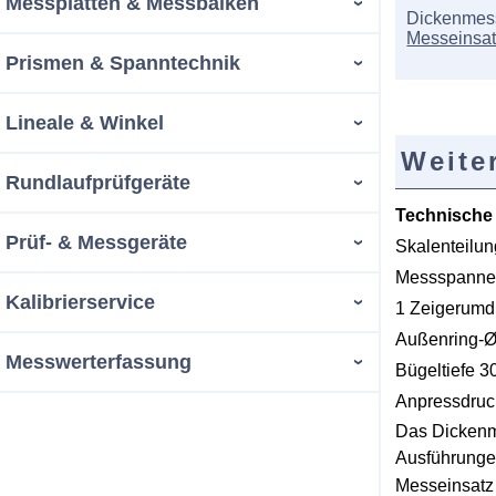
Messplatten & Messbalken
Dickenmess
Messeinsat
Prismen & Spanntechnik
Lineale & Winkel
Weite
Rundlaufprüfgeräte
Technische
Prüf- & Messgeräte
Skalenteilu
Messspanne
Kalibrierservice
1 Zeigerum
Außenring-
Messwerterfassung
Bügeltiefe 
Anpressdruc
Das Dickenm
Ausführungen
Messeinsatz 