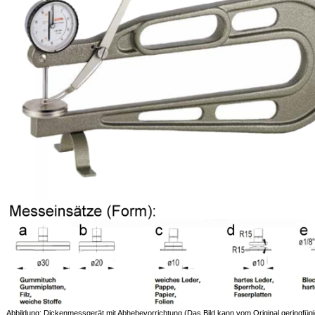
Abbildung: Dickenmessgerät mit Abhebevorrichtung (Das Bild kann vom Original geringfüg