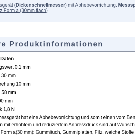
gerät (
Dickenschnellmesser
) mit Abhebevorrichtung,
Messs
z Form a (30mm flach)
re Produktinformationen
 Daten
ngswert 0,1 mm
 30 mm
drehung 10 mm
Ø 58 mm
300 mm
k 1,8 N
essgerät hat eine Abhebevorrichtung und somit einen vom Ben
 mit erhöhtem und reduziertem Anpressdruck sind auf Wunsch l
Form a(30 mm): Gummituch, Gummiplatten, Filz, weiche Stoffe