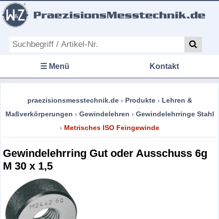
☰ Menü
Kontakt
praezisionsmesstechnik.de
›
Produkte
›
Lehren &
Maßverkörperungen
›
Gewindelehren
›
Gewindelehrringe Stahl
›
Metrisches ISO Feingewinde
Gewindelehrring Gut oder Ausschuss 6g
M 30 x 1,5