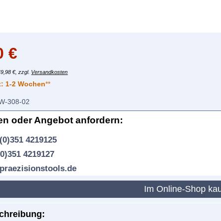
0
€
49,98 €, zzgl.
Versandkosten
t:
1-2 Wochen
**
W-308-02
en oder Angebot anfordern:
(0)351 4219125
(0)351 4219127
praezisionstools.de
Im Online-Shop ka
chreibung: