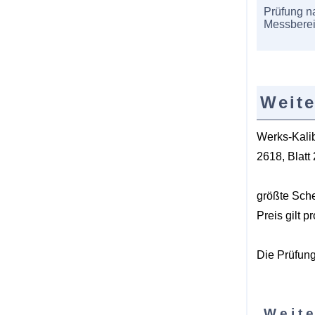
Prüfung n
Messbere
Weite
Werks-Kali
2618, Blat
größte Sch
Preis gilt p
Die Prüfung
Weite