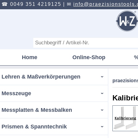
☎ 0049 351 4219125 |
✉
info@praezisionstools.
Home
Online-Shop
%
Lehren & Maßverkörperungen
praezisio
Messzeuge
Kalibri
Messplatten & Messbalken
Prismen & Spanntechnik