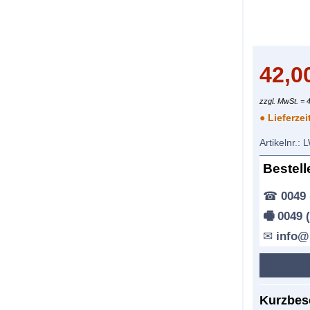
42,0
zzgl. MwSt. = 
● Lieferzei
Artikelnr.:
L
Bestell
☎
0049 
🖷 0049 
✉
info@
Kurzbes