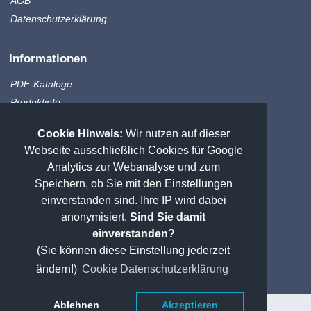
AGB
Datenschutzerklärung
Informationen
PDF-Kataloge
Produktinfo
Zahlungsmethoden
Cookie Hinweis:
Wir nutzen auf dieser
Versandkosten
Webseite ausschließlich Cookies für Google
Sitemap
Analytics zur Webanalyse und zum
Speichern, ob Sie mit den Einstellungen
Weitere Messtechnik
einverstanden sind. Ihre IP wird dabei
anonymisiert.
Sind Sie damit
praezisionstools.de
einverstanden?
PMT Shop
(Sie können diese Einstellung jederzeit
pmt-lehren.de
ändern!)
Cookie Datenschutzerklärung
praezisionstools.com
*Alle Preise verstehen sich zzgl. Mehrwertsteuer
Ablehnen
Akzeptieren
**Lieferzeiten vorbehaltlich Zwischenverkauf